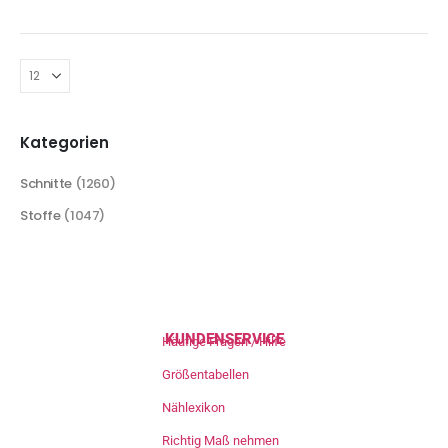
Kategorien
Schnitte
(1260)
Stoffe
(1047)
KUNDENSERVICE
Häufige Fragen / Hilfe
Größentabellen
Nählexikon
Richtig Maß nehmen