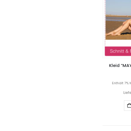
Kleid “MA
Enthält 7% 
Lief