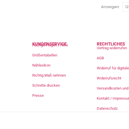
Anzeigen:
KUNDENSERVICE
RECHTLICHES
Häufige Fragen / Hilfe
Vertrag widerrufen
Größentabellen
AGB
Nählexikon
Widerruf für digita
Richtig Maß nehmen
Widerrufsrecht
Schnitte drucken
Versandkosten und 
Presse
Kontakt / Impress
Datenschutz