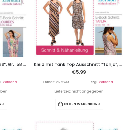
Tunika / Strandkleid “LOURDES”, Gr. 158 – Damengr. 46
Kleid mit Tank Top Ausschnitt “Tanja”, Gr. 158 – Damengr. 46
€
5,99
l.
Versand
Enthält 7% MwSt.
zzgl.
Versand
geben
Lieferzeit: nicht angegeben
RB
IN DEN WARENKORB