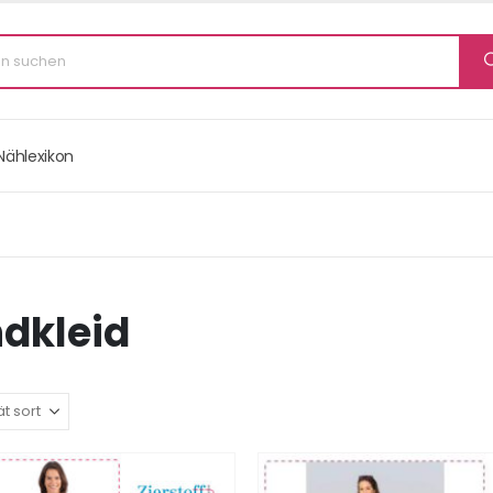
Nählexikon
ndkleid