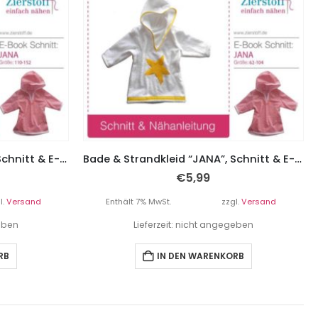
Bade & Strandkleid “JANA”, Schnitt & E-Book, Gr. 110-152
Bade & Strandkleid “JANA”, Schnitt & E-Book, Gr. 62-104
€
5,99
l.
Versand
Enthält 7% MwSt.
zzgl.
Versand
geben
Lieferzeit: nicht angegeben
RB
IN DEN WARENKORB