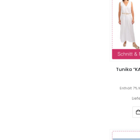
Tunika “KA
Enthält 7% 
Lief