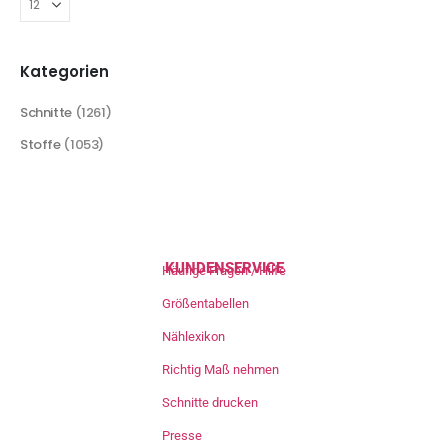
Kategorien
Schnitte
(1261)
Stoffe
(1053)
KUNDENSERVICE
Häufige Fragen / Hilfe
Größentabellen
Nählexikon
Richtig Maß nehmen
Schnitte drucken
Presse