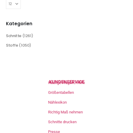
Kategorien
Schnitte
(1261)
Stoffe
(1050)
KUNDENSERVICE
Häufige Fragen / Hilfe
Größentabellen
Nählexikon
Richtig Maß nehmen
Schnitte drucken
Presse