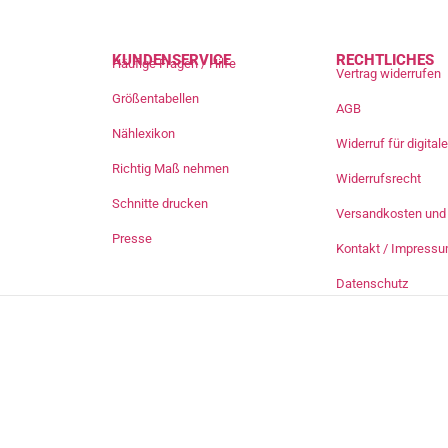
KUNDENSERVICE
RECHTLICHES
Häufige Fragen / Hilfe
Vertrag widerrufen
Größentabellen
AGB
Nählexikon
Widerruf für digita
Richtig Maß nehmen
Widerrufsrecht
Schnitte drucken
Versandkosten und 
Presse
Kontakt / Impress
Datenschutz