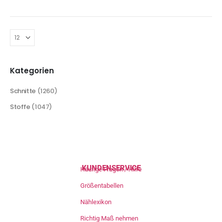
Kategorien
Schnitte
(1260)
Stoffe
(1047)
KUNDENSERVICE
Häufige Fragen / Hilfe
Größentabellen
Nählexikon
Richtig Maß nehmen