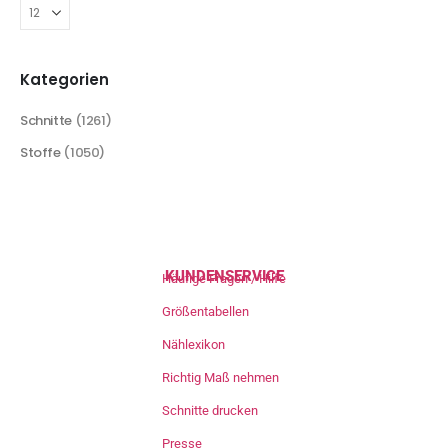
Kategorien
Schnitte
(1261)
Stoffe
(1050)
KUNDENSERVICE
Häufige Fragen / Hilfe
Größentabellen
Nählexikon
Richtig Maß nehmen
Schnitte drucken
Presse