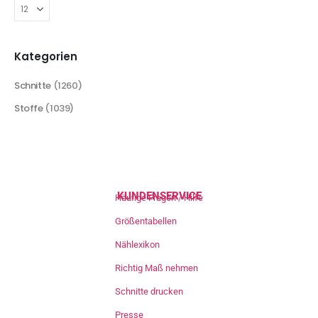
Kategorien
Schnitte
(1260)
Stoffe
(1039)
KUNDENSERVICE
Häufige Fragen / Hilfe
Größentabellen
Nählexikon
Richtig Maß nehmen
Schnitte drucken
Presse