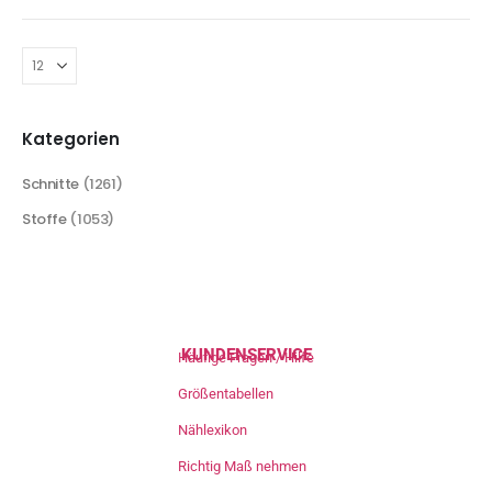
Kategorien
Schnitte
(1261)
Stoffe
(1053)
KUNDENSERVICE
Häufige Fragen / Hilfe
Größentabellen
Nählexikon
Richtig Maß nehmen