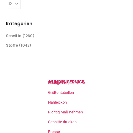
Kategorien
Schnitte
(1260)
Stoffe
(1042)
KUNDENSERVICE
Häufige Fragen / Hilfe
Größentabellen
Nählexikon
Richtig Maß nehmen
Schnitte drucken
Presse