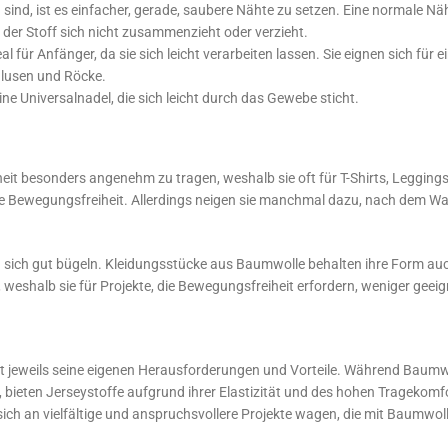
h sind, ist es einfacher, gerade, saubere Nähte zu setzen. Eine normale 
 der Stoff sich nicht zusammenzieht oder verzieht.
al für Anfänger, da sie sich leicht verarbeiten lassen. Sie eignen sich für 
Blusen und Röcke.
ine Universalnadel, die sich leicht durch das Gewebe sticht.
hheit besonders angenehm zu tragen, weshalb sie oft für T-Shirts, Leggi
he Bewegungsfreiheit. Allerdings neigen sie manchmal dazu, nach dem W
n sich gut bügeln. Kleidungsstücke aus Baumwolle behalten ihre Form au
t, weshalb sie für Projekte, die Bewegungsfreiheit erfordern, weniger geeig
jeweils seine eigenen Herausforderungen und Vorteile. Während Baumwoll
, bieten Jerseystoffe aufgrund ihrer Elastizität und des hohen Tragekom
ich an vielfältige und anspruchsvollere Projekte wagen, die mit Baumwol