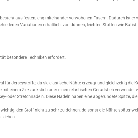
esteht aus festen, eng miteinander verwobenen Fasern. Dadurch ist er we
schiedenen Variationen erhältlich, von dünnen, leichten Stoffen wie Batist
ität besondere Techniken erfordert.
al für Jerseystoffe, da sie elastische Nähte erzeugt und gleichzeitig die
 mit einem Zickzackstich oder einem elastischen Geradstich verwendet 
ersey- oder Stretchnadeln. Diese Nadeln haben eine abgerundete Spitze, die
 wichtig, den Stoff nicht zu sehr zu dehnen, da sonst die Nähte später welli
u ziehen.