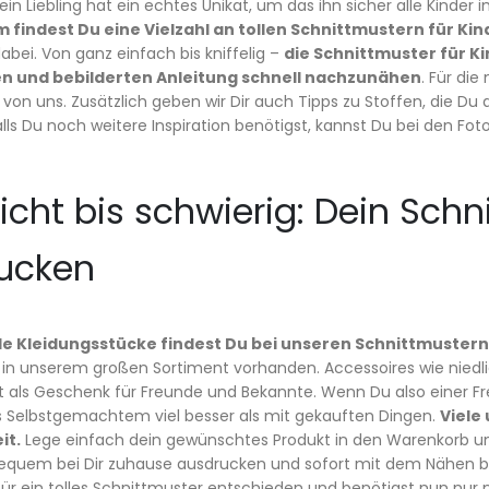
in Liebling hat ein echtes Unikat, um das ihn sicher alle Kinde
m findest Du eine Vielzahl an tollen Schnittmustern für Kin
abei. Von ganz einfach bis kniffelig –
die Schnittmuster für K
en und bebilderten Anleitung schnell nachzunähen
. Für di
von uns. Zusätzlich geben wir Dir auch Tipps zu Stoffen, die D
alls Du noch weitere Inspiration benötigst, kannst Du bei den Fo
icht bis schwierig: Dein Schn
ucken
lle Kleidungsstücke findest Du bei unseren Schnittmustern
d in unserem großen Sortiment vorhanden. Accessoires wie nied
 als Geschenk für Freunde und Bekannte. Wenn Du also einer Fr
s Selbstgemachtem viel besser als mit gekauften Dingen.
Viele
it.
Lege einfach dein gewünschtes Produkt in den Warenkorb und
equem bei Dir zuhause ausdrucken und sofort mit dem Nähen be
für ein tolles Schnittmuster entschieden und benötigst nun nur 