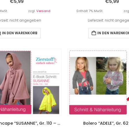
€
5,99
€
5,99
MwSt.
zzgl.
Versand
Enthält 7% MwSt.
zzg
erzeit: nicht angegeben
Lieferzeit: nicht ange
IN DEN WARENKORB
IN DEN WARENKO
Cape / Regencape “SUSANNE”, Gr. 110 – 152
Bolero “ADELE”, Gr. 62