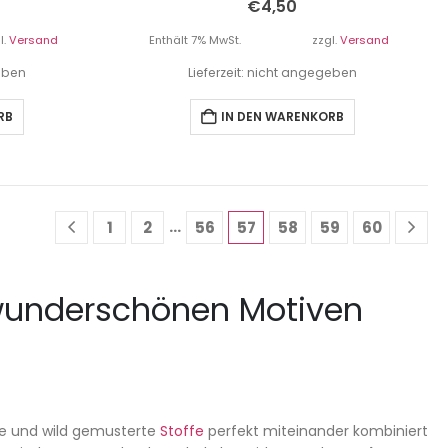
€
4,50
l.
Versand
Enthält 7% MwSt.
zzgl.
Versand
geben
Lieferzeit: nicht angegeben
RB
IN DEN WARENKORB
…
1
2
56
57
58
59
60
 wunderschönen Motiven
nte und wild gemusterte
Stoffe
perfekt miteinander kombiniert