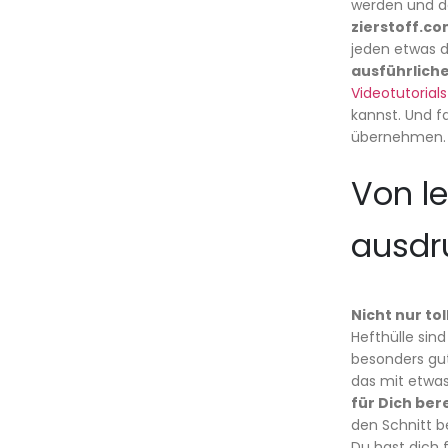
werden und de
zierstoff.co
jeden etwas d
ausführlich
Videotutorials
kannst. Und f
übernehmen.
Von le
ausdr
Nicht nur to
Hefthülle sin
besonders gut
das mit etwa
für Dich bere
den Schnitt b
Du hast dich 