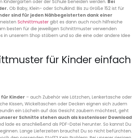
r im Kindergarten oder der Schule beneiden werden.
Bei
der.
Ob Baby, Klein- oder Schulkind: Bis zu Größe 152 ist für
inder sind für jeden Nähbegeisterten dank einer
e meisten
Schnittmuster
gibt es dann auch noch hilfreiche
u am besten für die jeweiligen Schnittmuster verwenden
tos in unserem Shop stöbern und so die eine oder andere Idee
ittmuster für Kinder einfach
 für Kinder
– auch Zubehör wie Lätzchen, Lenkertasche oder
liche Kissen, Wickeltaschen oder Decken eignen sich zudem
eundin ein Lächeln auf das Gesicht zaubern möchtest, geht
 unserer Schnitte stehen auch als kostenloser Download
 lade es anschließend als PDF-Datei herunter. So kannst Du
ginnen. Lange Lieferzeiten brauchst Du so nicht befürchten.
noch den passenden Stoff? Kein Problem: Bei unserer riesigen