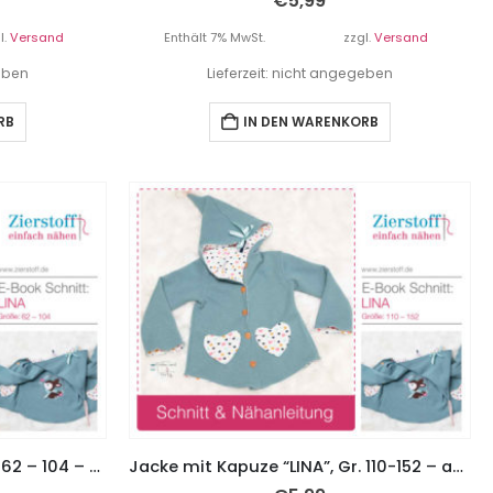
€
5,99
l.
Versand
Enthält 7% MwSt.
zzgl.
Versand
geben
Lieferzeit: nicht angegeben
RB
IN DEN WARENKORB
Jacke mit Kapuze “LINA”, Gr. 62 – 104 – auch als Wendejacke!! 2 Schnitte inklusive
Jacke mit Kapuze “LINA”, Gr. 110-152 – auch als Wendejacke! – 2 Schnitte inklusive