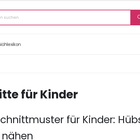
Nählexikon
tte für Kinder
Schnittmuster für Kinder: Hü
r nähen