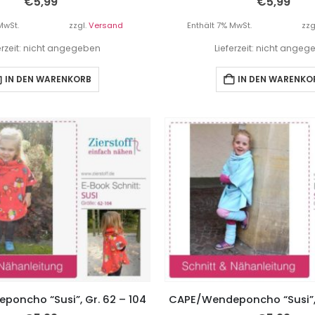
€
5,99
€
5,99
MwSt.
zzgl.
Versand
Enthält 7% MwSt.
zzg
erzeit: nicht angegeben
Lieferzeit: nicht ange
IN DEN WARENKORB
IN DEN WARENKO
oncho “Susi”, Gr. 62 – 104
CAPE/Wendeponcho “Susi”, G