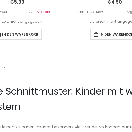
€
5,99
€
4,50
MwSt.
zzgl.
Versand
Enthält 7% MwSt.
zzg
erzeit: nicht angegeben
Lieferzeit: nicht ange
IN DEN WARENKORB
IN DEN WARENKO
e Schnittmuster: Kinder mit
stern
n Kleinen zu nähen, macht besonders viel Freude. So können bu