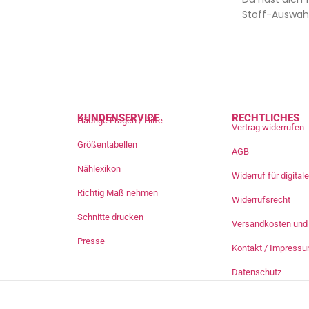
Stoff-Auswahl
KUNDENSERVICE
RECHTLICHES
Häufige Fragen / Hilfe
Vertrag widerrufen
Größentabellen
AGB
Nählexikon
Widerruf für digita
Richtig Maß nehmen
Widerrufsrecht
Schnitte drucken
Versandkosten und 
Presse
Kontakt / Impress
Datenschutz