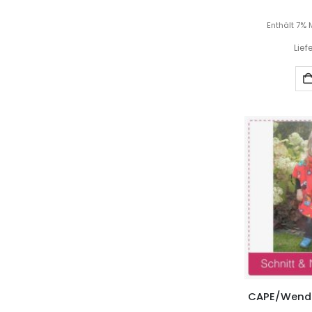
Enthält 7% 
Lief
CAPE/Wendep