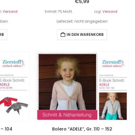
€
5,99
l.
Versand
Enthält 7% MwSt.
zzgl.
Versand
geben
Lieferzeit: nicht angegeben
RB
IN DEN WARENKORB
 – 104
Bolero “ADELE”, Gr. 110 – 152