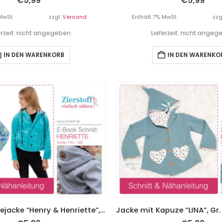
€
5,99
€
5,99
MwSt.
zzgl.
Versand
Enthält 7% MwSt.
zzg
erzeit: nicht angegeben
Lieferzeit: nicht ange
IN DEN WARENKORB
IN DEN WARENKO
Jacke/Wendejacke “Henry & Henriette”, Gr. 110 – 152