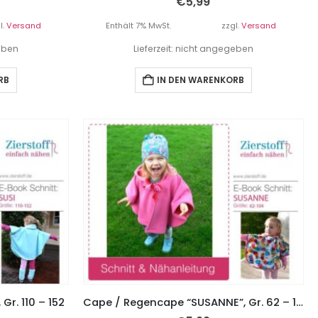
€
5,99
l.
Versand
Enthält 7% MwSt.
zzgl.
Versand
geben
Lieferzeit: nicht angegeben
RB
IN DEN WARENKORB
r. 110 – 152
Cape / Regencape “SUSANNE”, Gr. 62 – 104