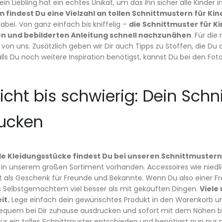
in Liebling hat ein echtes Unikat, um das ihn sicher alle Kinde
m findest Du eine Vielzahl an tollen Schnittmustern für Kin
abei. Von ganz einfach bis kniffelig –
die Schnittmuster für K
en und bebilderten Anleitung schnell nachzunähen
. Für di
von uns. Zusätzlich geben wir Dir auch Tipps zu Stoffen, die D
alls Du noch weitere Inspiration benötigst, kannst Du bei den Fo
icht bis schwierig: Dein Schn
ucken
lle Kleidungsstücke findest Du bei unseren Schnittmustern
d in unserem großen Sortiment vorhanden. Accessoires wie nied
 als Geschenk für Freunde und Bekannte. Wenn Du also einer Fr
s Selbstgemachtem viel besser als mit gekauften Dingen.
Viele
it.
Lege einfach dein gewünschtes Produkt in den Warenkorb und
equem bei Dir zuhause ausdrucken und sofort mit dem Nähen be
für ein tolles Schnittmuster entschieden und benötigst nun nur 