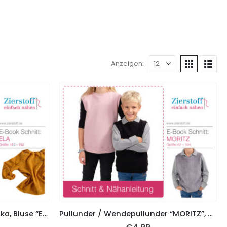
Anzeigen:
Raglanärmel / Oberteil, Tunika, Bluse “ELA”, Gr. 110 – 152
Pullunder / Wendepullunder “MORITZ”, Gr. 62 – 104