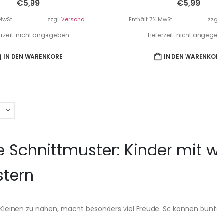
€
5,99
€
5,99
MwSt.
zzgl.
Versand
Enthält 7% MwSt.
zzg
erzeit: nicht angegeben
Lieferzeit: nicht ange
IN DEN WARENKORB
IN DEN WARENKO
e Schnittmuster: Kinder mit
stern
n Kleinen zu nähen, macht besonders viel Freude. So können bu