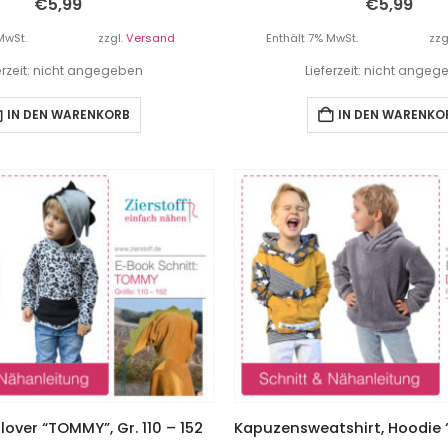
€
5,99
€
5,99
MwSt.
zzgl.
Versand
Enthält 7% MwSt.
zzg
erzeit: nicht angegeben
Lieferzeit: nicht ange
IN DEN WARENKORB
IN DEN WARENKO
over “TOMMY”, Gr. 110 – 152