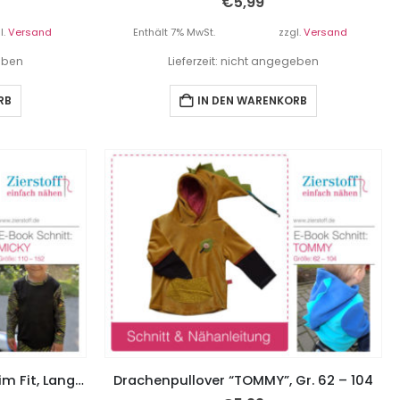
€
5,99
l.
Versand
Enthält 7% MwSt.
zzgl.
Versand
geben
Lieferzeit: nicht angegeben
RB
IN DEN WARENKORB
Shirt “MICKY”, Gr. 110 – 152, Slim Fit, Lang- oder Kurzarm plus Rollkragen
Drachenpullover “TOMMY”, Gr. 62 – 104