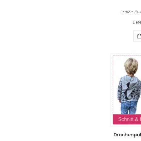
Enthält 7% 
Lief
Drachenpull