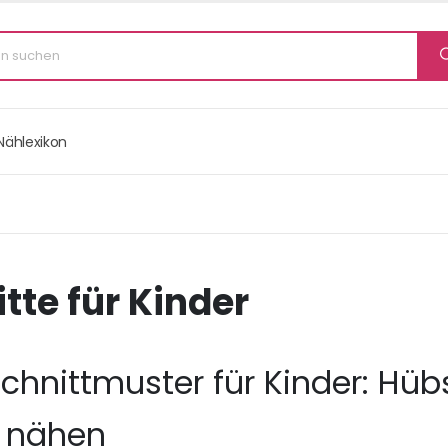
Nählexikon
tte für Kinder
Schnittmuster für Kinder: Hü
r nähen