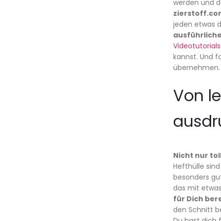
werden und de
zierstoff.co
jeden etwas d
ausführlich
Videotutorials
kannst. Und f
übernehmen.
Von le
ausdr
Nicht nur to
Hefthülle sin
besonders gut
das mit etwa
für Dich bere
den Schnitt b
Du hast dich 