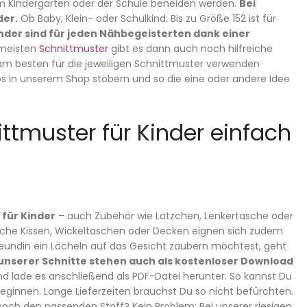
r im Kindergarten oder der Schule beneiden werden.
Bei
der.
Ob Baby, Klein- oder Schulkind: Bis zu Größe 152 ist für
inder sind für jeden Nähbegeisterten dank einer
e meisten
Schnittmuster
gibt es dann auch noch hilfreiche
u am besten für die jeweiligen Schnittmuster verwenden
tos in unserem Shop stöbern und so die eine oder andere Idee
ittmuster für Kinder einfach
 für Kinder
– auch Zubehör wie Lätzchen, Lenkertasche oder
liche Kissen, Wickeltaschen oder Decken eignen sich zudem
eundin ein Lächeln auf das Gesicht zaubern möchtest, geht
 unserer Schnitte stehen auch als kostenloser Download
 lade es anschließend als PDF-Datei herunter. So kannst Du
ginnen. Lange Lieferzeiten brauchst Du so nicht befürchten.
noch den passenden Stoff? Kein Problem: Bei unserer riesigen