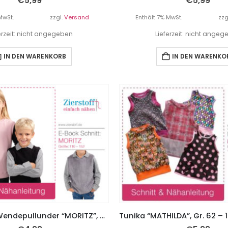
€
5,99
€
5,99
MwSt.
zzgl.
Versand
Enthält 7% MwSt.
zzg
erzeit: nicht angegeben
Lieferzeit: nicht ange
IN DEN WARENKORB
IN DEN WARENKO
Pullunder / Wendepullunder “MORITZ”, Gr. 110 – 152