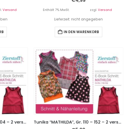
€
4,99
l.
Versand
Enthält 7% MwSt.
zzgl.
Versand
geben
Lieferzeit: nicht angegeben
RB
IN DEN WARENKORB
Tunika “MATHILDA”, Gr. 62 – 104 – 2 verschiedene Schnitte
Tunika “MATHILDA”, Gr. 110 – 152 – 2 verschiedene Schnitte