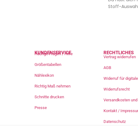
Stoff-Auswahl
KUNDENSERVICE
RECHTLICHES
Häufige Fragen / Hilfe
Vertrag widerrufen
Größentabellen
AGB
Nählexikon
Widerruf für digita
Richtig Maß nehmen
Widerrufsrecht
Schnitte drucken
Versandkosten und 
Presse
Kontakt / Impress
Datenschutz