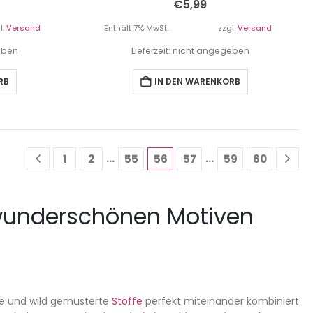
€
5,99
l.
Versand
Enthält 7% MwSt.
zzgl.
Versand
geben
Lieferzeit: nicht angegeben
RB
IN DEN WARENKORB
…
…
1
2
55
56
57
59
60
 wunderschönen Motiven
nte und wild gemusterte
Stoffe
perfekt miteinander kombiniert