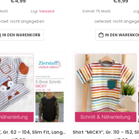
€
4,99
€
5,99
MwSt.
zzgl.
Versand
Enthält 7% MwSt.
zzg
erzeit: nicht angegeben
Lieferzeit: nicht ange
IN DEN WARENKORB
IN DEN WARENKO
Shirt “MICKY”, Gr. 62 – 104, Slim Fit, Lang- oder Kurzarm plus Rollkragen