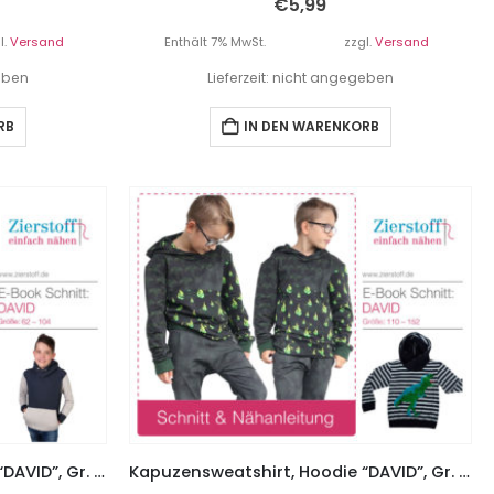
€
5,99
l.
Versand
Enthält 7% MwSt.
zzgl.
Versand
geben
Lieferzeit: nicht angegeben
RB
IN DEN WARENKORB
Kapuzensweatshirt, Hoodie “DAVID”, Gr. 62 – 104
Kapuzensweatshirt, Hoodie “DAVID”, Gr. 110 – 152